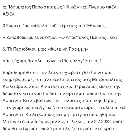
α. Ἱδρύματος Προασπίσεως Ἠθικῶν καὶ Πνευματικῶν
Ἀξιῶν,
β.Σωματείου «οἱ Φίλοι τοῦ Τάματος τοῦ Ἔθνους»,
γ.Διορθοδόξου Συνδέσμου «Ὁ Ἀπόστολος Παῦλος» καὶ
δ. Τὸ Περιοδικόν μας «Φωτεινὴ Γραμμή»
σᾶς εὐχόμεθα ὁλοψύχως κάθε εὐλογία ἐς ἀεί.
Εὑρισκόμεθα εἰς τὴν λίαν εὐχάριστη θέσιν νὰ σᾶς
ἐνημερώσωμε, ὅτι, ὁ Σεβασμιώτατός μας Μητροπολίτης
Καλαβρύτων καὶ Αἰγιαλείας κ.κ. Ἱερώνυμος ἔδειξε τὴν
δέουσαν κατανόησιν διὰ τὴν πραγματοποίησιν, εἰς τὴν
Ἀροανία Καλαβρύτων, τῆς Πολυαρχιερατικῆς Ἱερᾶς
Πανηγύρεως τοῦ Ἁγίου Νέου Ὁσιομάρτυρος Παύλου τοῦ ἐξ
Ἀροανίας Καλαβρύτων, νὰ μὴ πραγματοποιηθῇ τὸν
Μάϊον καὶ τὸν Ἰούνιον, ἀλλά, τελικῶς, τὴν 2.7.2022, ὁπότε
δὲν θὰ κάνῃ οὔτε πολὺ μεγάλη ζέστη οὔτε καὶ κρύο