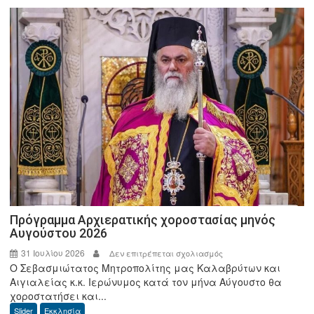
ΕΘΕΑΣ
με
τον
Υπουργό,
Μ.
Σχοινά
και
τον
Διοικητή
της
ΑΑΔΕ
Πρόγραμμα Αρχιερατικής χοροστασίας μηνός
Αυγούστου 2026
31 Ιουλίου 2026
στο
Δεν επιτρέπεται σχολιασμός
Ο Σεβασμιώτατος Μητροπολίτης μας Καλαβρύτων και
Πρόγραμμα
Αιγιαλείας κ.κ. Ιερώνυμος κατά τον μήνα Αύγουστο θα
Αρχιερατικής
χοροστατήσει και...
χοροστασίας
Slider
Εκκλησία
μηνός