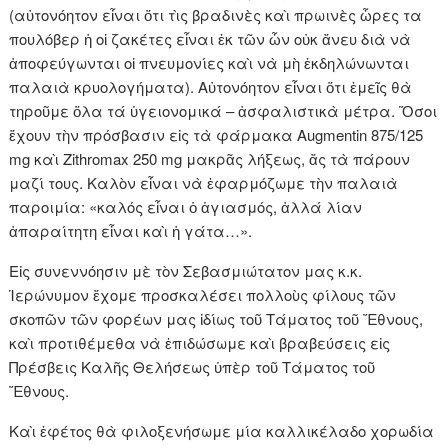
(αὐτονόητον εἶναι ὅτι τὶς βραδινὲς καὶ πρωινὲς ὧρες τα
πουλόβερ ἡ οἱ ζακέτες εἶναι ἐκ τῶν ὧν οὐκ ἄνευ διὰ νὰ
ἀποφεύγωνται οἱ πνευμονίες καὶ νὰ μὴ ἐκδηλώνωνται
παλαιὰ κρυολογήματα). Αὐτονόητον εἶναι ὅτι ἐμεῖς θὰ
τηροῦμε ὅλα τά ὑγειονομικά – ἀσφαλιστικὰ μέτρα. Ὅσοι
ἔχουν τὴν πρόσβασιν εἰς τὰ φάρμακα Augmentin 875/125
mg καὶ Zithromax 250 mg μακρᾶς λήξεως, ἄς τὰ πάρουν
μαζί τους. Καλὸν εἶναι νὰ ἐφαρμόζωμε τὴν παλαιὰ
παροιμία: «καλός εἶναι ὁ ἁγιασμός, ἀλλά λίαν
ἀπαραίτητη εἶναι καὶ ἡ γάτα…».
Εἰς συνεννόησιν μὲ τὸν Σεβασμιώτατον μας κ.κ.
Ἱερώνυμον ἔχομε προσκαλέσει πολλοὺς φίλους τῶν
σκοπῶν τῶν φορέων μας ἰδίως τοῦ Τάματος τοῦ Ἔθνους,
καὶ προτιθέμεθα νὰ ἐπιδώσωμε καὶ βραβεύσεις εἰς
Πρέσβεις Καλῆς Θελήσεως ὑπὲρ τοῦ Τάματος τοῦ
Ἔθνους.
Καὶ ἐφέτος θὰ φιλοξενήσωμε μία καλλικέλαδο χορωδία