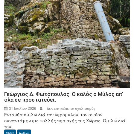
Γεώργιος Δ. Φωτόπουλος: Ο καλός ο Μύλος απ’
όλα σε προστατεύει.
31 Ιουλίου 2026
στο
Δεν επιτρέπεται σχολιασμός
Ενταύθα ομιλώ διά τον νερόμυλον, τον οποίον
Γεώργιος
συναντάμεν εις πολλές περιοχές της Χώρας. Ομιλώ διά
Δ.
τον...
Φωτόπουλος:
Slider
Άρθρα