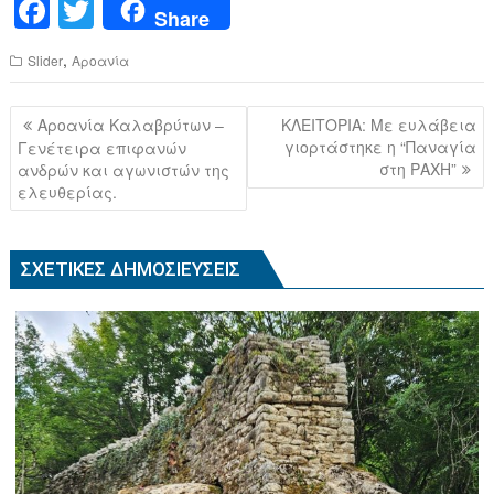
F
T
Share
a
wi
,
Slider
Αροανία
c
tt
e
er
Πλοήγηση
Αροανία Καλαβρύτων –
ΚΛΕΙΤΟΡΙΑ: Με ευλάβεια
b
άρθρων
γιορτάστηκε η “Παναγία
Γενέτειρα επιφανών
στη ΡΑΧΗ”
ανδρών και αγωνιστών της
o
ελευθερίας.
o
k
ΣΧΕΤΙΚΈΣ ΔΗΜΟΣΙΕΎΣΕΙΣ