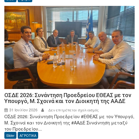
Ο
καλός
ο
Μύλος
απ’
όλα
σε
προστατεύει.
ΟΣΔΕ 2026: Συνάντηση Προεδρείου ΕΘΕΑΣ με τον
Υπουργό, Μ. Σχοινά και τον Διοικητή της ΑΑΔΕ
31 Ιουλίου 2026
στο
Δεν επιτρέπεται σχολιασμός
ΟΣΔΕ 2026: Συνάντηση Προεδρείου #ΕΘΕΑΣ με τον Υπουργό,
ΟΣΔΕ
Μ. Σχοινά και τον Διοικητή της #ΑΑΔΕ Συνάντηση μεταξύ
2026:
του Προεδρείου...
Συνάντηση
Slider
ΑΓΡΟΤΙΚΑ
Προεδρείου