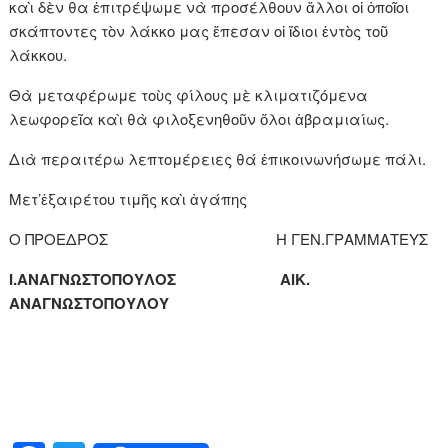
καὶ δὲν θα ἐπιτρέψωμε νὰ προσέλθουν ἄλλοι οἱ ὁποῖοι
σκάπτοντες τὸν λάκκο μας ἔπεσαν οἱ ἴδιοι ἐντὸς τοῦ
λάκκου.
Θὰ μεταφέρωμε τοὺς φίλους μὲ κλιματιζόμενα
λεωφορεῖα καὶ θὰ φιλοξενηθοῦν ὅλοι ἀβραμιαίως.
Διὰ περαιτέρω λεπτομέρειες θά ἐπικοινωνήσωμε πάλι.
Μετ’ἐξαιρέτου τιμῆς καὶ ἀγάπης
Ο ΠΡΟΕΔΡΟΣ Η ΓΕΝ.ΓΡΑΜΜΑΤΕΥΣ
Ι.ΑΝΑΓΝΩΣΤΟΠΟΥΛΟΣ ΑΙΚ.
ΑΝΑΓΝΩΣΤΟΠΟΥΛΟΥ