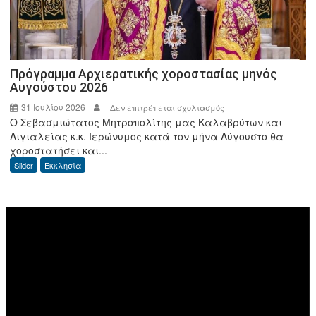
της
ΑΑΔΕ
Πρόγραμμα Αρχιερατικής χοροστασίας μηνός
Αυγούστου 2026
31 Ιουλίου 2026
στο
Δεν επιτρέπεται σχολιασμός
Ο Σεβασμιώτατος Μητροπολίτης μας Καλαβρύτων και
Πρόγραμμα
Αιγιαλείας κ.κ. Ιερώνυμος κατά τον μήνα Αύγουστο θα
Αρχιερατικής
χοροστατήσει και...
χοροστασίας
Slider
Εκκλησία
μηνός
Αυγούστου
2026
Πρόγραμμα
Αναπαραγωγής
Βίντεο