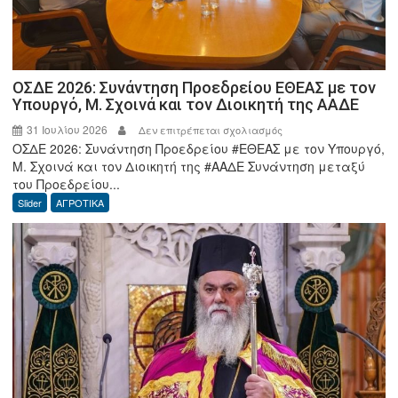
ΟΣΔΕ 2026: Συνάντηση Προεδρείου ΕΘΕΑΣ με τον
Υπουργό, Μ. Σχοινά και τον Διοικητή της ΑΑΔΕ
31 Ιουλίου 2026
στο
Δεν επιτρέπεται σχολιασμός
ΟΣΔΕ 2026: Συνάντηση Προεδρείου #ΕΘΕΑΣ με τον Υπουργό,
ΟΣΔΕ
Μ. Σχοινά και τον Διοικητή της #ΑΑΔΕ Συνάντηση μεταξύ
2026:
του Προεδρείου...
Συνάντηση
Slider
ΑΓΡΟΤΙΚΑ
Προεδρείου
ΕΘΕΑΣ
με
τον
Υπουργό,
Μ.
Σχοινά
και
τον
Διοικητή