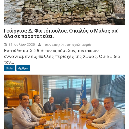
Γεώργιος Δ. Φωτόπουλος: Ο καλός ο Μύλος απ’
όλα σε προστατεύει.
31 Ιουλίου 2026
στο
Δεν επιτρέπεται σχολιασμός
Ενταύθα ομιλώ διά τον νερόμυλον, τον οποίον
Γεώργιος
συναντάμεν εις πολλές περιοχές της Χώρας. Ομιλώ διά
Δ.
τον...
Φωτόπουλος:
Slider
Άρθρα
Ο
καλός
ο
Μύλος
απ’
όλα
σε
προστατεύει.