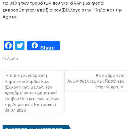
τα μέλη των τμημάτων που για άλλη μια φορά
εκπροσώπησαν επάξια τον Σύλλογο στην Ηλεία και την
Αχαια.
F
T
Share
a
wi
Αχαΐα
c
tt
e
er
Πλοήγηση
Ειδική Συνεδρίαση
Καλαβρυτινοί
b
άρθρων
Αγωνισθέντες και Πεσόντες
Δημοτικού Συμβουλίου
στην Κύπρο.
(Εκλογή των μελών του
o
προεδρείου του Δημοτικού
o
Συμβουλίου και των μελών
της Δημοτικής Επιτροπής)
k
03-07-2026