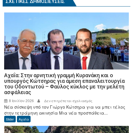
ΣΧΕΤΙΚΈΣ ΔΗΜΟΣΙΕΎΣΕΙΣ
Αχαΐα: Στην αρνητική γραμμή Κυρανάκη και ο
υπουργός Κώτσηρας για άμεση επαναλειτουργία
του Οδοντωτού – Φαύλος κύκλος με την μελέτη
ασφάλειας
8 Ιουλίου 2026
στο
Δεν επιτρέπεται σχολιασμός
Νέα σύσκεψη υπό τον Γιώργο Κώτσηρα για να μπει τέλος
Αχαΐα:
στην τετράμηνη ακινησία Μια νέα προσπάθεια...
Στην
Slider
Αχαΐα
αρνητική
γραμμή