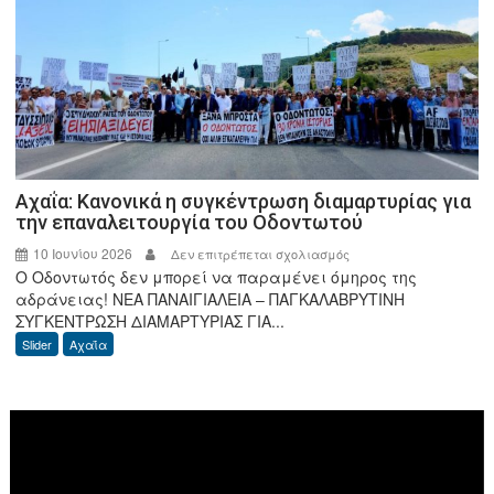
του
Οδοντωτού
σιδηρόδρομου
–
Πληροφορίες
του
Patrapress
για
Αχαΐα: Κανονικά η συγκέντρωση διαμαρτυρίας για
ραγδαίες
την επαναλειτουργία του Οδοντωτού
εξελίξεις
10 Ιουνίου 2026
στο
Δεν επιτρέπεται σχολιασμός
Ο Οδοντωτός δεν μπορεί να παραμένει όμηρος της
Αχαΐα:
αδράνειας! ΝΕΑ ΠΑΝΑΙΓΙΑΛΕΙΑ – ΠΑΓΚΑΛΑΒΡΥΤΙΝΗ
Κανονικά
ΣΥΓΚΕΝΤΡΩΣΗ ΔΙΑΜΑΡΤΥΡΙΑΣ ΓΙΑ...
η
Slider
Αχαΐα
συγκέντρωση
διαμαρτυρίας
για
Πρόγραμμα
την
Αναπαραγωγής
επαναλειτουργία
Βίντεο
του