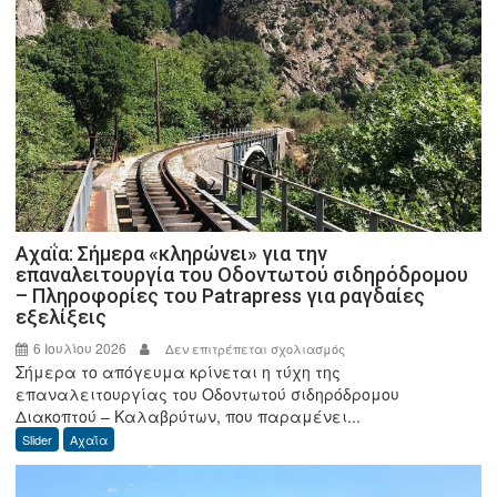
Κυρανάκη
και
ο
υπουργός
Κώτσηρας
για
άμεση
επαναλειτουργία
του
Οδοντωτού
–
Αχαΐα: Σήμερα «κληρώνει» για την
Φαύλος
επαναλειτουργία του Οδοντωτού σιδηρόδρομου
– Πληροφορίες του Patrapress για ραγδαίες
κύκλος
εξελίξεις
με
την
6 Ιουλίου 2026
στο
Δεν επιτρέπεται σχολιασμός
μελέτη
Σήμερα το απόγευμα κρίνεται η τύχη της
Αχαΐα:
ασφάλειας
επαναλειτουργίας του Οδοντωτού σιδηρόδρομου
Σήμερα
Διακοπτού – Καλαβρύτων, που παραμένει...
«κληρώνει»
Slider
Αχαΐα
για
την
επαναλειτουργία