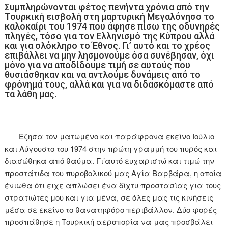
Συμπληρώνονται φέτος πενήντα χρόνια από την
Τουρκική εισβολή στη μαρτυρική Μεγαλόνησο το
καλοκαίρι του 1974 που άφησε πίσω της οδυνηρές
πληγές, τόσο για τον Ελληνισμό της Κύπρου αλλά
και για ολόκληρο το Έθνος. Γι’ αυτό και το χρέος
επιβάλλει να μην λησμονούμε όσα συνέβησαν, όχι
μόνο για να αποδίδουμε τιμή σε αυτούς που
θυσιάσθηκαν και να αντλούμε δυνάμεις από το
φρόνημά τους, αλλά και για να διδασκόμαστε από
τα λάθη μας.
Έζησα τον ματωμένο και παράφρονα εκείνο Ιούλιο
και Αύγουστο του 1974 στην πρώτη γραμμή του πυρός και
διασώθηκα από θαύμα. Γι’αυτό ευχαριστώ και τιμώ την
προστάτιδα του πυροβολικού μας Αγία Βαρβάρα, η οποία
ένιωθα ότι ειχε απλώσει ένα δίχτυ προστασίας για τους
στρατιώτες μου και για μένα, σε όλες μας τις κινήσεις
μέσα σε εκείνο το θανατηφόρο περιβάλλον. Δύο φορές
προσπάθησε η Τουρκική αεροπορία να μας προσβάλει