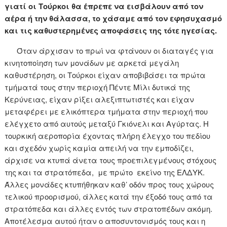
γιατί οι Τούρκοι θα έπρεπε να εισβάλουν από τον
αέρα ή την θάλασσα, το χάσαμε από τον εφησυχασμό
και τις καθυστερημένες αποφάσεις της τότε ηγεσίας.
Όταν άρχισαν το πρωί να φτάνουν οι διαταγές για
κινητοποίηση των μονάδων με αρκετά μεγάλη
καθυστέρηση, οι Τούρκοι είχαν αποβιβάσει τα πρώτα
τμήματά τους στην περιοχή Πέντε Μίλι δυτικά της
Κερύνειας, είχαν ρίξει αλεξιπτωτιστές και είχαν
μεταφέρει με ελικόπτερα τμήματα στην περιοχή που
ελέγχετο από αυτούς μεταξύ Γκιόνελι και Αγύρτας. Η
τουρκική αεροπορία έχοντας πλήρη έλεγχο του πεδίου
και σχεδόν χωρίς καμία απειλή να την εμποδίζει,
άρχισε να κτυπά άνετα τους προεπιλεγμένους στόχους
της και τα στρατόπεδα, με πρώτο εκείνο της ΕΛΔΥΚ.
Άλλες μονάδες κτυπήθηκαν καθ’ οδόν προς τους χώρους
τελικού προορισμού, άλλες κατά την έξοδό τους από τα
στρατόπεδα και άλλες εντός των στρατοπέδων ακόμη.
Αποτέλεσμα αυτού ήταν ο αποσυντονισμός τους και η