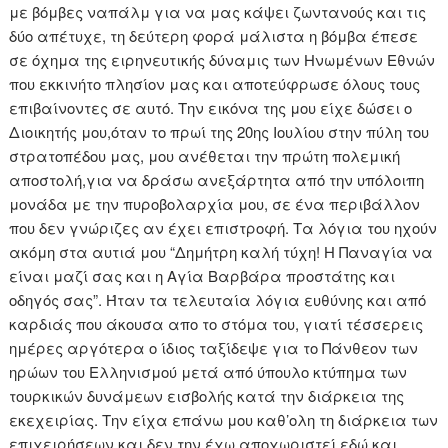
με βόμβες ναπάλμ για να μας κάψει ζωντανούς και τις
δύο απέτυχε, τη δεύτερη φορά μάλιστα η βόμβα έπεσε
σε όχημα της ειρηνευτικής δύναμις των Ηνωμένων Εθνών
που εκκινήτο πλησίον μας και αποτεύφρωσε όλους τους
επιβαίνοντες σε αυτό. Την εικόνα της μου είχε δώσει ο
Διοικητής μου,όταν το πρωί της 20ης Ιουλίου στην πύλη του
στρατοπέδου μας, μου ανέθεται την πρώτη πολεμική
αποστολή,για να δράσω ανεξάρτητα από την υπόλοιπη
μονάδα με την πυροβολαρχία μου, σε ένα περιβάλλον
που δεν γνώριζες αν έχει επιστροφή. Τα λόγια του ηχούν
ακόμη στα αυτιά μου “Δημήτρη καλή τύχη! Η Παναγία να
είναι μαζί σας και η Αγία Βαρβάρα προστάτης και
οδηγός σας”. Ήταν τα τελευταία λόγια ευθύνης και από
καρδιάς που άκουσα απο το στόμα του, γιατί τέσσερεις
ημέρες αργότερα ο ίδιος ταξίδεψε για το Πάνθεον των
ηρώων του Ελληνισμού μετά από ύπουλο κτύπημα των
τουρκικών δυνάμεων εισβολής κατά την διάρκεια της
εκεχειρίας. Την είχα επάνω μου καθ’ολη τη διάρκεια των
επιχειρήσεων και δεν την έχω αποχωριστεί εδώ και