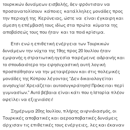
τουρκικών δυνάμεων εισβολής, δεν φρόντισαν να
προσανατολίσουν κάποιες κατάλληλες μονάδες προς
την περιοχή της Κερύνειας, ώστε να είναι έγκαιρη και
άμεση η επέμβασή τους ιδίως στα πρώτα κύματα της
αποβάσεώς τους που ήταν και τα ποιό κρίσιμα.
Έτσι ενώ η επιθετική ενέργεια των Τουρκικών
δυνάμεων την νύχτα της 19ης προς 20 Ιουλίου ήταν
εμφανής η στρατιωτική ηγεσία παρέμεινε αδρανής και
το σπουδαιότερο την εφησυχαστική αυτή λογική
προσπάθησαν να την μεταφέρουν και στις πολεμικές
μονάδες της Κύπρου λέγοντας “Δεν δικαιολογείται
ανησυχία! Χρειάζεται αυτοσυγκράτηση! Πρόκειται περί
γυμνασίων.” Αυτό βέβαια είναι κάτι που η Ιστορία πλέον
οφείλει να εξιχνιάσει!
Ξημέρωμα 20ης Ιουλίου, πλήρης αιφνιδιασμός, οι
Τουρκικές αποβατικές και αεροαποβατικές δυνάμεις
άρχισαν τις επιθετικές τους ενέργειες, λες και έκαναν