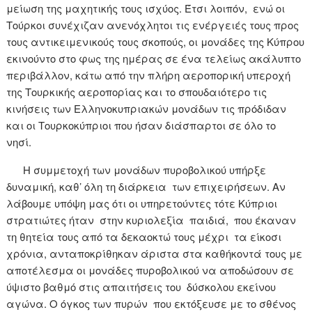
μείωση της μαχητικής τους ισχύος. Έτσι λοιπόν, ενώ οι
Τούρκοι συνέχιζαν ανενόχλητοι τις ενέργειές τους προς
τους αντικειμενικούς τους σκοπούς, οι μονάδες της Κύπρου
εκινούντο στο φως της ημέρας σε ένα τελείως ακάλυπτο
περιβάλλον, κάτω από την πλήρη αεροπορική υπεροχή
της Τουρκικής αεροπορίας και το σπουδαιότερο τις
κινήσεις των Ελληνοκυπριακών μονάδων τις πρόδιδαν
και οι Τουρκοκύπριοι που ήσαν διάσπαρτοι σε όλο το
νησί.
Η συμμετοχή των μονάδων πυροβολικού υπήρξε
δυναμική, καθ’ όλη τη διάρκεια των επιχειρήσεων. Αν
λάβουμε υπόψη μας ότι οι υπηρετούντες τότε Κύπριοι
στρατιώτες ήταν στην κυριολεξία παιδιά, που έκαναν
τη θητεία τους από τα δεκαοκτώ τους μέχρι τα είκοσι
χρόνια, ανταποκρίθηκαν άριστα στα καθήκοντά τους με
αποτέλεσμα οι μονάδες πυροβολικού να αποδώσουν σε
ύψιστο βαθμό στις απαιτήσεις του δύσκολου εκείνου
αγώνα. Ο όγκος των πυρών που εκτόξευσε με το σθένος