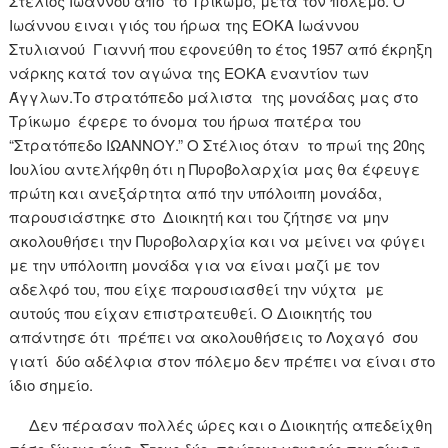
Στέλιος Ιωάννου από το Τρίκωμο, μετά τον πόλεμο. Ο
Ιωάννου ειναι γιός του ήρωα της ΕΟΚΑ Ιωάννου
Στυλιανού Γιαννή που εφονεύθη το έτος 1957 από έκρηξη
νάρκης κατά τον αγώνα της ΕΟΚΑ εναντίον των
Άγγλων.Το στρατόπεδο μάλιστα της μονάδας μας στο
Τρίκωμο έφερε το όνομα του ήρωα πατέρα του
“Στρατόπεδο ΙΩΑΝΝΟΥ.” Ο Στέλιος όταν το πρωί της 20ης
Ιουλίου αντελήφθη ότι η Πυροβολαρχία μας θα έφευγε
πρώτη και ανεξάρτητα από την υπόλοιπη μονάδα,
παρουσιάστηκε στο Διοικητή και του ζήτησε να μην
ακολουθήσει την Πυροβολαρχία και να μείνει να φύγει
με την υπόλοιπη μονάδα για να είναι μαζί με τον
αδελφό του, που είχε παρουσιασθεί την νύχτα με
αυτούς που είχαν επιστρατευθεί. Ο Διοικητής του
απάντησε ότι πρέπει να ακολουθήσεις το Λοχαγό σου
γιατί δύο αδέλφια στον πόλεμο δεν πρέπει να είναι στο
ίδιο σημείο.
Δεν πέρασαν πολλές ώρες και ο Διοικητής απεδείχθη