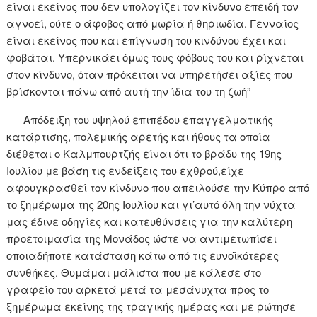
είναι εκείνος που δεν υπολογίζει τον κίνδυνο επειδή τον
αγνοεί, ούτε ο άφοβος από μωρία ή θηριωδία. Γενναίος
είναι εκείνος που και επίγνωση του κινδύνου έχει και
φοβάται. Υπερνικάει όμως τους φόβους του και ρίχνεται
στον κίνδυνο, όταν πρόκειται να υπηρετήσει αξίες που
βρίσκονται πάνω από αυτή την ίδια του τη ζωή”
Απόδειξη του υψηλού επιπέδου επαγγελματικής
κατάρτισης, πολεμικής αρετής και ήθους τα οποία
διέθεται ο Καλμπουρτζής είναι ότι το βράδυ της 19ης
Ιουλίου με βάση τις ενδείξεις του εχθρού,είχε
αφουγκρασθεί τον κίνδυνο που απειλούσε την Κύπρο από
το ξημέρωμα της 20ης Ιουλίου και γι’αυτό όλη την νύχτα
μας έδινε οδηγίες και κατευθύνσεις για την καλύτερη
προετοιμασία της Μονάδος ώστε να αντιμετωπίσει
οποιαδήποτε κατάσταση κάτω από τις ευνοϊκότερες
συνθήκες. Θυμάμαι μάλιστα που με κάλεσε στο
γραφείο του αρκετά μετά τα μεσάνυχτα προς το
ξημέρωμα εκείνης της τραγικής ημέρας και με ρώτησε