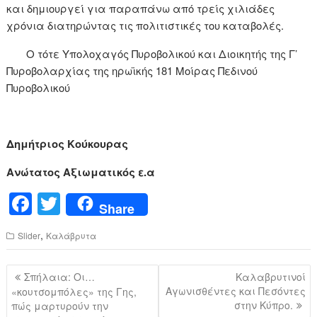
και δημιουργεί για παραπάνω από τρείς χιλιάδες
χρόνια διατηρώντας τις πολιτιστικές του καταβολές.
Ο τότε Υπολοχαγός Πυροβολικού και Διοικητής της Γ’
Πυροβολαρχίας της ηρωϊκής 181 Μοίρας Πεδινού
Πυροβολικού
Δημήτριος Κούκουρας
Ανώτατος Αξιωματικός ε.α
F
T
Share
a
wi
,
Slider
Καλάβρυτα
c
tt
e
er
Πλοήγηση
Σπήλαια: Οι…
Καλαβρυτινοί
b
άρθρων
Αγωνισθέντες και Πεσόντες
«κουτσομπόλες» της Γης,
στην Κύπρο.
πώς μαρτυρούν την