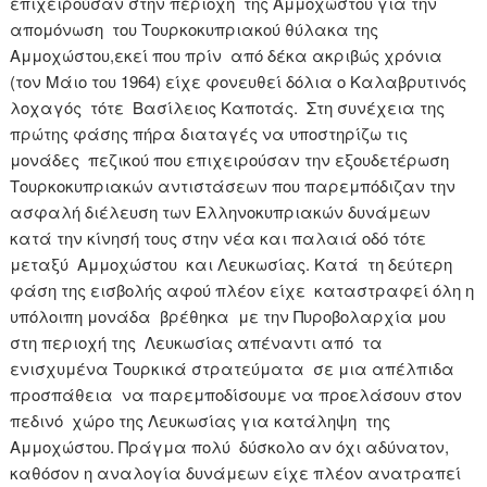
επιχειρούσαν στην περιοχή της Αμμοχώστου για την
απομόνωση του Τουρκοκυπριακού θύλακα της
Αμμοχώστου,εκεί που πρίν από δέκα ακριβώς χρόνια
(τον Μάιο του 1964) είχε φονευθεί δόλια ο Καλαβρυτινός
λοχαγός τότε Βασίλειος Καποτάς. Στη συνέχεια της
πρώτης φάσης πήρα διαταγές να υποστηρίζω τις
μονάδες πεζικού που επιχειρούσαν την εξουδετέρωση
Τουρκοκυπριακών αντιστάσεων που παρεμπόδιζαν την
ασφαλή διέλευση των Ελληνοκυπριακών δυνάμεων
κατά την κίνησή τους στην νέα και παλαιά οδό τότε
μεταξύ Αμμοχώστου και Λευκωσίας. Κατά τη δεύτερη
φάση της εισβολής αφού πλέον είχε καταστραφεί όλη η
υπόλοιπη μονάδα βρέθηκα με την Πυροβολαρχία μου
στη περιοχή της Λευκωσίας απέναντι από τα
ενισχυμένα Τουρκικά στρατεύματα σε μια απέλπιδα
προσπάθεια να παρεμποδίσουμε να προελάσουν στον
πεδινό χώρο της Λευκωσίας για κατάληψη της
Αμμοχώστου. Πράγμα πολύ δύσκολο αν όχι αδύνατον,
καθόσον η αναλογία δυνάμεων είχε πλέον ανατραπεί