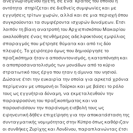
ανεγνωρισμένου ηγέτη, σε ένα κράτος του οποίου η
οντότητα στηρίζεται σε διεθνείς συμφωνίες και με
εγγυήσεις τρίτων χωρών, αλλά και σε μια περιοχή όπου
συγκρούονται τα συμφέροντα ισχυρών δυνάμεων. Ετσι
λοιπόν τη βίαιη ανατροπή του Αρχιεπισκόπου Μακαρίου
ακολούθησε ένας πενθήμερος αδελφοκτόνος εμφύλιος
σπαραγμός που μέτρησε θύματα και από τις δύο
πλευρές. Το χειρότερο όμως που δημιούργησε το
πραξικόπημα ήταν ο αποσυντονισμός, η καταπόνηση και
ο αποπροσανατολισμός των μονάδων από το κύριο
στρατιωτικό τους έργο που ηταν η άμυνα του νησιού.
Δώσανε έτσι την ευκαιρία την οποία για αρκετά χρόνια
περίμεναν με υπομονή οι Τούρκοι και με βάσει το ρόλο
τους ως εγγυήτρια δύναμη, να εκμεταλευθούν την
παραφροσύνη του πραξικοπήματος και να
παρουσιάσουν την παράνομη εισβολή τους ως
ειρηνευτική δήθεν επιχείρηση για την αποκατάσταση της
συνταγματικής νομιμότητας στην Κύπρο όπως καθόριζαν
οι συνθήκες Ζυρίχης και Λονδίνου, παραπλανώντας έτσι