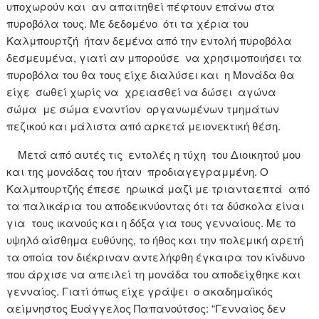
υποχωρούν και αν απαιτηθεί πέφτουν επάνω στα
πυροβόλα τους. Με δεδομένο ότι τα χέρια του
Καλμπουρτζή ήταν δεμένα από την εντολή πυροβόλα
δεσμευμένα, γιατί αν μπορούσε να χρησιμοποιήσει τα
πυροβόλα του θα τους είχε διαλύσει και η Μονάδα θα
είχε σωθεί χωρίς να χρειασθεί να δώσει αγώνα
σώμα με σώμα εναντίον οργανωμένων τμημάτων
πεζικού και μάλιστα από αρκετά μειονεκτική θέση.
Μετά από αυτές τις εντολές η τύχη του Διοικητού μου
και της μονάδας του ήταν προδιαγεγραμμένη. Ο
Καλμπουρτζής έπεσε ηρωικά μαζί με τριανταεπτά από
τα παλικάρια του αποδεικνύοντας ότι τα δύσκολα είναι
για τους ικανούς και η δόξα για τους γενναίους. Με το
υψηλό αίσθημα ευθύνης, το ήθος και την πολεμική αρετή
τα οποία τον διέκριναν αντελήφθη έγκαιρα τον κίνδυνο
που άρχισε να απειλεί τη μονάδα του αποδείχθηκε και
γενναίος. Γιατί όπως είχε γράψει ο ακαδημαϊκός
αείμνηστος Ευάγγελος Παπανούτσος: “Γενναίος δεν