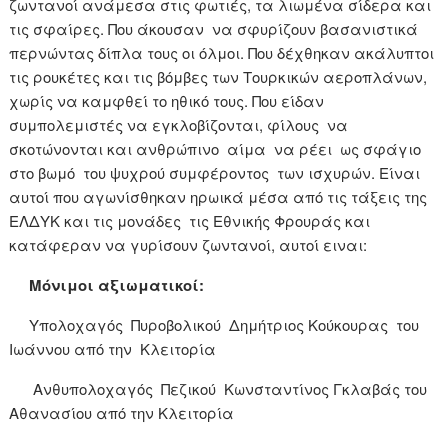
ζωντανοί ανάμεσα στις φωτιές, τα λιωμένα σίδερα και
τις σφαίρες. Που άκουσαν να σφυρίζουν βασανιστικά
περνώντας δίπλα τους οι όλμοι. Που δέχθηκαν ακάλυπτοι
τις ρουκέτες και τις βόμβες των Τουρκικών αεροπλάνων,
χωρίς να καμφθεί το ηθικό τους. Που είδαν
συμπολεμιστές να εγκλοβίζονται, φίλους να
σκοτώνονται και ανθρώπινο αίμα να ρέει ως σφάγιο
στο βωμό του ψυχρού συμφέροντος των ισχυρών. Είναι
αυτοί που αγωνίσθηκαν ηρωικά μέσα από τις τάξεις της
ΕΛΔΥΚ και τις μονάδες τις Εθνικής Φρουράς και
κατάφεραν να γυρίσουν ζωντανοί, αυτοί ειναι:
Μόνιμοι αξιωματικοί:
Υπολοχαγός Πυροβολικού Δημήτριος Κούκουρας του
Ιωάννου από την Κλειτορία
Ανθυπολοχαγός Πεζικού Κωνσταντίνος Γκλαβάς του
Αθανασίου από την Κλειτορία