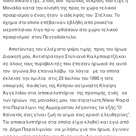
πόσο δίκαιο είχε. Στους δύο πρώτους νεκρούς που είχε η
Μονάδα κατά την κίνησή της προς το χώρο τελικού
προορισμού ο ένας ήταν ο αδελφός του Στέλιου. Το
όχημα στο οποίο επέβαιναν εβλήθη από ρουκέτα
αεροπλάνου λίγο πριν φθάσουν στο χώρο τελικού
προορισμού στον Πενταδάκτυλο.
Αποτίοντας τον ελάχιστο φόρο τιμής προς τον ήρωα
Διοικητή μου, Αντιστράτηγο Στυλιανό Καλμπουρτζή και
σε όλους τους πυροβολιτές που έπεσαν ηρωικά σε αυτό
τον αγώνα,θα επαναλάβω τα λόγια με τα οποία
έκλεισε την ομιλία στις 23 Ιουλίου του 1995 η τότε
υπουργός παιδείας της Κύπρου αείμνηστη Κλαίρη
Αγγελίδου στα αποκαλυπτήρια της προτομής ενός εκ
των ηρώων της μοναδας μου, του στρατιώτη Νίκου Ψαρά
στο Παραλίμνι της Αμμοχώστου λέγοντας τα εξής:“Ο
θάνατός σας είναι ζωή το αίμα σας κρασί ελευθερίας”.
Τα αποκαλυπτήρια στα οποία είχα κληθεί και εγώ από
το Δήμο Παραλιμνίου να μιλήσω για τον ήρωα, έγιναν