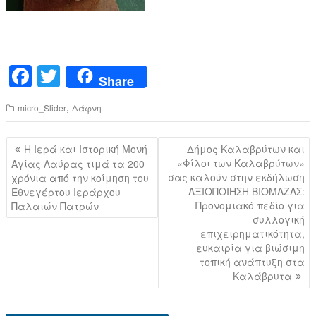
F
T
Share
a
wi
,
micro_Slider
Δάφνη
c
tt
e
er
Πλοήγηση
Η Ιερά και Ιστορική Μονή
Δήμος Καλαβρύτων και
b
άρθρων
«Φίλοι των Καλαβρύτων»
Αγίας Λαύρας τιμά τα 200
σας καλούν στην εκδήλωση
χρόνια από την κοίμηση του
o
ΑΞΙΟΠΟΙΗΣΗ ΒΙΟΜΑΖΑΣ:
Εθνεγέρτου Ιεράρχου
o
Προνομιακό πεδίο για
Παλαιών Πατρών
συλλογική
k
επιχειρηματικότητα,
ευκαιρία για βιώσιμη
τοπική ανάπτυξη στα
Καλάβρυτα