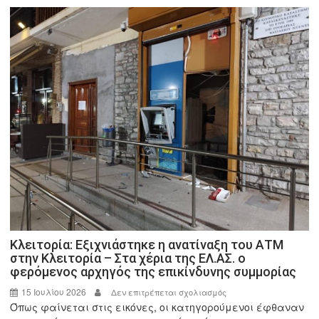
στο
Δήμο
Καλαβρύτων
–
Όλες
οι
αρμοδιότητες
Κλειτορία: Εξιχνιάστηκε η ανατίναξη του ΑΤΜ
στην Κλειτορία – Στα χέρια της ΕΛ.ΑΣ. ο
φερόμενος αρχηγός της επικίνδυνης συμμορίας
15 Ιουλίου 2026
στο
Δεν επιτρέπεται σχολιασμός
Όπως φαίνεται στις εικόνες, οι κατηγορούμενοι έφθαναν
Κλειτορία: