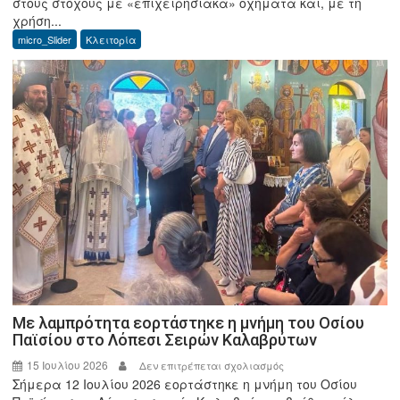
στους στόχους με «επιχειρησιακά» οχήματα και, με τη
Εξιχνιάστηκε
χρήση...
η
micro_Slider
Κλειτορία
ανατίναξη
του
ΑΤΜ
στην
Κλειτορία
–
Στα
χέρια
της
ΕΛ.ΑΣ.
ο
φερόμενος
αρχηγός
της
επικίνδυνης
Με λαμπρότητα εορτάστηκε η μνήμη του Οσίου
Παϊσίου στο Λόπεσι Σειρών Καλαβρύτων
συμμορίας
15 Ιουλίου 2026
στο
Δεν επιτρέπεται σχολιασμός
Σήμερα 12 Ιουλίου 2026 εορτάστηκε η μνήμη του Οσίου
Με