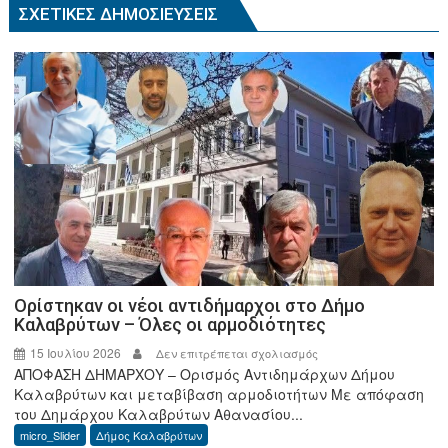
ΣΧΕΤΙΚΈΣ ΔΗΜΟΣΙΕΎΣΕΙΣ
Ορίστηκαν οι νέοι αντιδήμαρχοι στο Δήμο
Καλαβρύτων – Όλες οι αρμοδιότητες
15 Ιουλίου 2026
στο
Δεν επιτρέπεται σχολιασμός
ΑΠΟΦΑΣΗ ΔΗΜΑΡΧΟΥ – Ορισμός Αντιδημάρχων Δήμου
Ορίστηκαν
Καλαβρύτων και μεταβίβαση αρμοδιοτήτων Με απόφαση
οι
του Δημάρχου Καλαβρύτων Αθανασίου...
νέοι
micro_Slider
Δήμος Καλαβρύτων
αντιδήμαρχοι