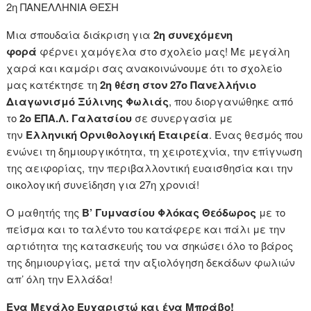
2η ΠΑΝΕΛΛΗΝΙΑ ΘΕΣΗ
Μια σπουδαία διάκριση για
2η συνεχόμενη
φορά
φέρνει χαμόγελα στο σχολείο μας! Με μεγάλη
χαρά και καμάρι σας ανακοινώνουμε ότι το σχολείο
μας κατέκτησε τη
2η θέση στον 27ο Πανελλήνιο
Διαγωνισμό Ξύλινης Φωλιάς
, που διοργανώθηκε από
το
2ο ΕΠΑ.Λ. Γαλατσίου
σε συνεργασία με
την
Ελληνική Ορνιθολογική Εταιρεία
. Ένας θεσμός που
ενώνει τη δημιουργικότητα, τη χειροτεχνία, την επίγνωση
της αειφορίας, την περιβαλλοντική ευαισθησία και την
οικολογική συνείδηση για 27η χρονιά!
Ο μαθητής της
Β’ Γυμνασίου Φλόκας Θεόδωρος
με το
πείσμα και το ταλέντο του κατάφερε και πάλι με την
αρτιότητα της κατασκευής του να σηκώσει όλο το βάρος
της δημιουργίας, μετά την αξιολόγηση δεκάδων φωλιών
απ’ όλη την Ελλάδα!
Ένα Μεγάλο Ευχαριστώ και ένα Μπράβο!