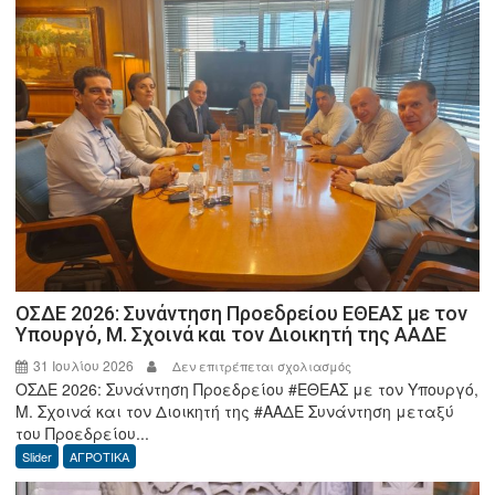
καλός
ο
Μύλος
απ’
όλα
σε
προστατεύει.
ΟΣΔΕ 2026: Συνάντηση Προεδρείου ΕΘΕΑΣ με τον
Υπουργό, Μ. Σχοινά και τον Διοικητή της ΑΑΔΕ
31 Ιουλίου 2026
στο
Δεν επιτρέπεται σχολιασμός
ΟΣΔΕ 2026: Συνάντηση Προεδρείου #ΕΘΕΑΣ με τον Υπουργό,
ΟΣΔΕ
Μ. Σχοινά και τον Διοικητή της #ΑΑΔΕ Συνάντηση μεταξύ
2026:
του Προεδρείου...
Συνάντηση
Slider
ΑΓΡΟΤΙΚΑ
Προεδρείου
ΕΘΕΑΣ