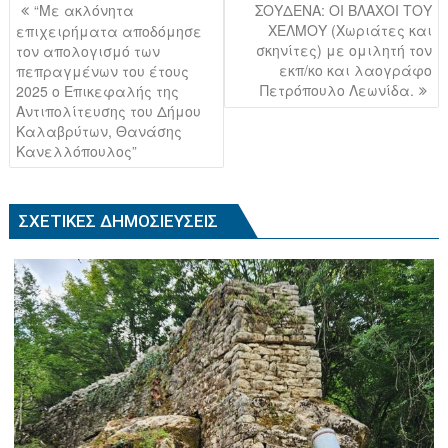
e
er
Πλοήγηση
“Με ακλόνητα
ΣΟΥΔΕΝΑ: ΟΙ ΒΛΑΧΟΙ ΤΟΥ
b
άρθρων
ΧΕΛΜΟΥ (Χωριάτες και
επιχειρήματα αποδόμησε
σκηνίτες) με ομιλητή τον
τον απολογισμό των
o
εκπ/κο και λαογράφο
πεπραγμένων του έτους
o
Πετρόπουλο Λεωνίδα.
2025 ο Επικεφαλής της
Αντιπολίτευσης του Δήμου
k
Καλαβρύτων, Θανάσης
Κανελλόπουλος”
ΣΧΕΤΙΚΈΣ ΔΗΜΟΣΙΕΎΣΕΙΣ