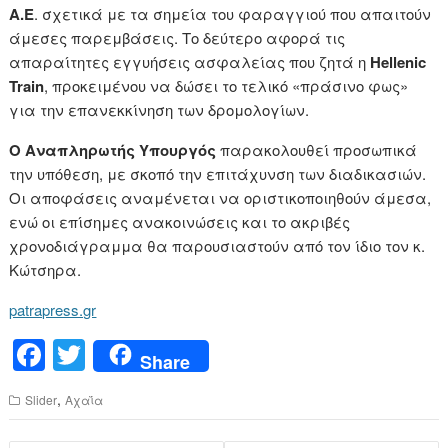
Α.Ε
. σχετικά με τα σημεία του φαραγγιού που απαιτούν
άμεσες παρεμβάσεις. Το δεύτερο αφορά τις
απαραίτητες εγγυήσεις ασφαλείας που ζητά η
Hellenic
Train
, προκειμένου να δώσει το τελικό «πράσινο φως»
για την επανεκκίνηση των δρομολογίων.
Ο Αναπληρωτής Υπουργός
παρακολουθεί προσωπικά
την υπόθεση, με σκοπό την επιτάχυνση των διαδικασιών.
Οι αποφάσεις αναμένεται να οριστικοποιηθούν άμεσα,
ενώ οι επίσημες ανακοινώσεις και το ακριβές
χρονοδιάγραμμα θα παρουσιαστούν από τον ίδιο τον κ.
Κώτσηρα.
patrapress.gr
F
T
Share
a
wi
,
Slider
Αχαΐα
c
tt