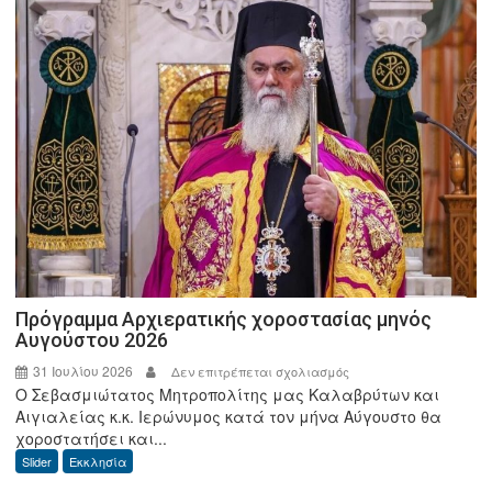
με
τον
Υπουργό,
Μ.
Σχοινά
και
τον
Διοικητή
της
ΑΑΔΕ
Πρόγραμμα Αρχιερατικής χοροστασίας μηνός
Αυγούστου 2026
31 Ιουλίου 2026
στο
Δεν επιτρέπεται σχολιασμός
Ο Σεβασμιώτατος Μητροπολίτης μας Καλαβρύτων και
Πρόγραμμα
Αιγιαλείας κ.κ. Ιερώνυμος κατά τον μήνα Αύγουστο θα
Αρχιερατικής
χοροστατήσει και...
χοροστασίας
Slider
Εκκλησία
μηνός
Αυγούστου