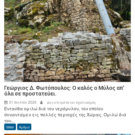
Γεώργιος Δ. Φωτόπουλος: Ο καλός ο Μύλος απ’
όλα σε προστατεύει.
31 Ιουλίου 2026
στο
Δεν επιτρέπεται σχολιασμός
Ενταύθα ομιλώ διά τον νερόμυλον, τον οποίον
Γεώργιος
συναντάμεν εις πολλές περιοχές της Χώρας. Ομιλώ διά
Δ.
τον...
Φωτόπουλος:
Slider
Άρθρα
Ο