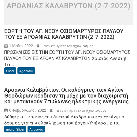
τράπεζα
ΑΡΟΑΝΙΑΣ ΚΑΛΑΒΡΥΤΩΝ (2-7-2022)
και
την
εφορία.
ΕΟΡΤΗ ΤΟΥ ΑΓ. ΝΕΟΥ ΟΣΙΟΜΑΡΤΥΡΟΣ ΠΑΥΛΟΥ
ΤΟΥ ΕΞ ΑΡΟΑΝΙΑΣ ΚΑΛΑΒΡΥΤΩΝ (2-7-2022)
1 Μαΐου 2022
στο
Δεν επιτρέπεται σχολιασμός
ΠΡΟΣΚΛΗΣΙΣ ΕΙΣ ΤΗΝ ΕΟΡΤΗ ΤΟΥ ΑΓ. ΝΕΟΥ ΟΣΙΟΜΑΡΤΥΡΟΣ
ΕΟΡΤΗ
ΠΑΥΛΟΥ ΤΟΥ ΕΞ ΑΡΟΑΝΙΑΣ ΚΑΛΑΒΡΥΤΩΝ Χριστὸς Ἀνέστη!
ΤΟΥ
Τὰ...
ΑΓ.
Slider
Αροανία
ΝΕΟΥ
ΟΣΙΟΜΑΡΤΥΡΟΣ
ΠΑΥΛΟΥ
Αροανία Καλαβρύτων: Οι καλόγριες των Αγίων
ΤΟΥ
Θεοδώρων κέρδισαν τη μάχη με τον διαχειριστή
ΕΞ
και μετακινούν 7 πυλώνες ηλεκτρικής ενέργειας.
ΑΡΟΑΝΙΑΣ
6 Φεβρουαρίου 2022
στο
Δεν επιτρέπεται σχολιασμός
ΚΑΛΑΒΡΥΤΩΝ
Λύθηκε ο… κόμπος του Δυτικού Διαδρόμου και ανοίγει ο
Αροανία
(2-
δρόμος για την ολοκλήρωση του έργου-Υπέγραψε το...
Καλαβρύτων:
7-
micro_Slider
Αροανία
Οι
2022)
καλόγριες