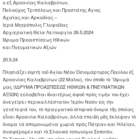
ο εξ Αροανίας Καλαβρύτων,
Πολιούχος Τριπόλεως και Προστάτης Άγιος
Αχαΐας και Αρκαδίας –
Ιερά Μητρόπολις Γλυφάδας
Αρχιερατική Θεία Λειτουργία 26.5.2024
Ίδρυμα Προασπίσεως Ηθικών
και Πνευματικών Αξιών
20.5.24
Πλησιάζει ἑορτὴ τοῦ Ἁγίου Νέου Ὁσιομάρτυρος Παύλου ἐξ
Ἀροανίας Καλαβρύτων (22 Μαΐου), τὸν ὁποῖο τὸ Ἵδρυμὰ
μας (ΙΔΡΥΜΑ ΠΡΟΑΣΠΙΣΕΩΣ ΗΘΙΚΩΝ & ΠΝΕΥΜΑΤΙΚΩΝ
ΑΞΙΩΝ) εὐλαβεῖται ἰδιαιτέρως ἀφοῦ πρὸς τιμήν του ἔχει
ἀνεγείρει περικαλλέστατον Ἱερὸν Ναὸν εἰς τὴν
γενέτειρά του, τὸ πραγματικὸ ἱστορικὸ ὄνομα τῆς ὁποίας
εἶναι Ἀροανία Καλαβρύτων, ἀλλὰ ἐπειδὴ μᾶς ἔκλεψαν τὸ
ὄνομα τὰ ἀπομονωμένα χωριὰ πρὸς Πάτραν καὶ Ἠλείαν,
ἀναφέρομεν καὶ τὸ Σλαυικὸ τοπωνύμιο Σοποτόν.
Τὸ Σοποτὸν δὲν ἐβίωσε οὔτε κρυφὸ Σχολειό, καθότι