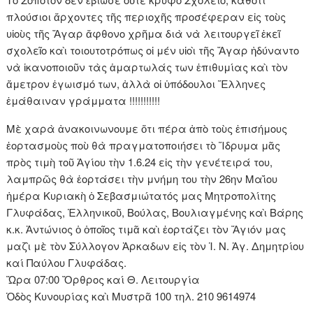
πλούσιοι ἄρχοντες τῆς περιοχῆς προσέφεραν εἰς τοὺς
υἱοὺς τῆς Ἄγαρ ἄφθονο χρῆμα διὰ νὰ λειτουργεῖ ἐκεῖ
σχολεῖο καὶ τοιουτοτρόπως οἱ μέν υἱοὶ τῆς Ἄγαρ ἠδύναντο
νὰ ἱκανοποιοῦν τὰς ἁμαρτωλάς των ἐπιθυμίας καὶ τὸν
ἄμετρον ἐγωισμό των, ἀλλὰ οἱ ὑπόδουλοι Ἕλληνες
ἐμάθαιναν γράμματα !!!!!!!!!!!
Μὲ χαρὰ ἀνακοινωνουμε ὅτι πέρα ἀπὸ τοὺς ἐπισήμους
ἑορτασμοὺς ποὺ θὰ πραγματοποιήσει τὸ Ἵδρυμα μᾶς
πρὸς τιμὴ τοῦ Ἁγίου τὴν 1.6.24 εἰς τὴν γενέτειρά του,
λαμπρῶς θὰ ἑορτάσει τὴν μνήμη του τὴν 26ην Μαΐου
ἡμέρα Κυριακὴ ὁ Σεβασμιώτατός μας Μητροπολίτης
Γλυφάδας, Ἑλληνικοῦ, Βούλας, Βουλιαγμένης καὶ Βάρης
κ.κ. Ἀντώνιος ὁ ὁποῖος τιμᾶ καὶ ἑορτάζει τὸν Ἅγιόν μας
μαζὶ μὲ τὸν Σύλλογον Ἀρκαδων εἰς τὸν Ἱ. Ν. Ἁγ. Δημητρίου
καί Παύλου Γλυφάδας.
Ὥρα 07:00 Ὄρθρος καί Θ. Λειτουργία
Ὁδὸς Κυνουρίας καὶ Μυστρᾶ 100 τηλ. 210 9614974