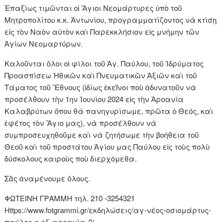
Ἐπαξίως τιμῶνται οἱ Ἅγιοι Νεομάρτυρες ὑπὸ τοῦ
Μητροπολίτου κ.κ. Ἀντωνίου, προγραμματίζοντος νὰ κτίσῃ
εἰς τὸν Ναὸν αὐτὸν καὶ Παρεκκλήσιον εἰς μνήμην τῶν
Ἁγίων Νεομαρτύρων.
Καλοῦνται ὅλοι οἱ φίλοι τοῦ Ἁγ. Παύλου, τοῦ Ἱδρύματος
Προασπίσεω Ἠθικῶν καὶ Πνευματικῶν Ἀξιῶν καὶ τοῦ
Τάματος τοῦ Ἔθνους (ἰδίως ἐκεῖνοι ποὺ ἀδυνατοῦν νὰ
προσέλθουν τὴν 1ην Ἰουνίου 2024 εἰς τὴν Ἀροανία
Καλαβρύτων ὅπου θὰ πανηγυρίσωμε, πρῶτα ὁ Θεός, καὶ
ἐφέτος τὸν Ἅγιο μας), νὰ προσέλθουν νὰ
συμπροσευχηθοῦμε καὶ νὰ ζητήσωμε τὴν βοήθεια τοῦ
Θεοῦ καὶ τοῦ προστάτου Ἁγίου μας Παύλου εἰς τοὺς πολὺ
δύσκολους καιροὺς ποὺ διερχόμεθα.
Σᾶς ἀναμένουμε ὅλους.
ΦΩΤΕΙΝΗ ΓΡΑΜΜΗ τηλ. 210 -3254321
Https://www.fotgrammi.gr/εκδηλώσεις/αγ-νέος-οσιομάρτυς-
παύλος-ο-εξ-αροανία-2/