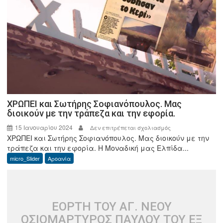
ΧΡΩΠΕΙ και Σωτήρης Σοφιανόπουλος. Μας
διοικούν με την τράπεζα και την εφορία.
15 Ιανουαρίου 2024
στο
Δεν επιτρέπεται σχολιασμός
ΧΡΩΠΕΙ και Σωτήρης Σοφιανόπουλος. Μας διοικούν με την
ΧΡΩΠΕΙ
τράπεζα και την εφορία. Η Μοναδική μας Ελπίδα...
και
micro_Slider
Αροανία
Σωτήρης
Σοφιανόπουλος.
Μας
διοικούν
ΕΟΡΤΗ ΤΟΥ ΑΓ. ΝΕΟΥ
με
την
ΟΣΙΟΜΑΡΤΥΡΟΣ ΠΑΥΛΟΥ ΤΟΥ ΕΞ