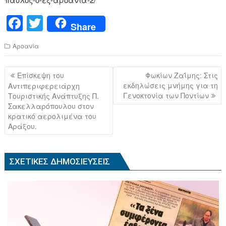
F
T
Share
a
wi
Αροανία
c
tt
e
er
Πλοήγηση
Επίσκεψη του
Φωκίων Ζαΐμης: Στις
b
άρθρων
εκδηλώσεις μνήμης για τη
Αντιπεριφερειάρχη
Γενοκτoνία των Ποντίων
Τουριστικής Ανάπτυξης Π.
o
Σακελλαρόπουλου στον
o
κρατικό αερολιμένα του
Αράξου.
k
ΣΧΕΤΙΚΈΣ ΔΗΜΟΣΙΕΎΣΕΙΣ