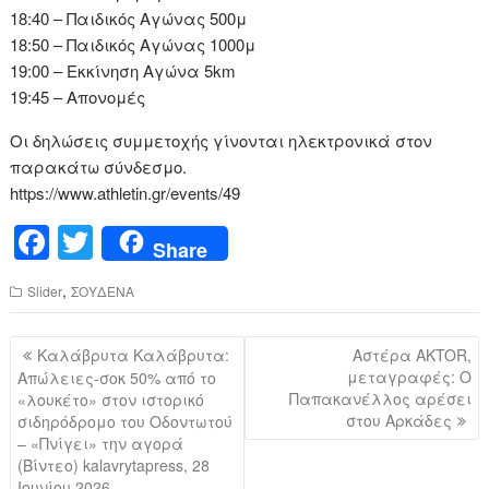
18:40 – Παιδικός Αγώνας 500μ
18:50 – Παιδικός Αγώνας 1000μ
19:00 – Εκκίνηση Αγώνα 5km
19:45 – Απονομές
Οι δηλώσεις συμμετοχής γίνονται ηλεκτρονικά στον
παρακάτω σύνδεσμο.
https://www.athletin.gr/events/49
F
T
Share
a
wi
,
Slider
ΣΟΥΔΕΝΑ
c
tt
e
er
Πλοήγηση
Καλάβρυτα Καλάβρυτα:
Αστέρα AKTOR,
b
άρθρων
μεταγραφές: Ο
Απώλειες-σοκ 50% από το
Παπακανέλλος αρέσει
«λουκέτο» στον ιστορικό
o
στου Αρκάδες
σιδηρόδρομο του Οδοντωτού
o
– «Πνίγει» την αγορά
(Βίντεο) kalavrytapress, 28
k
Ιουνίου 2026