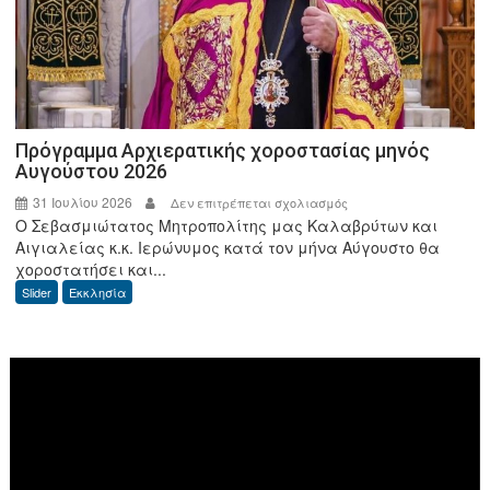
Διοικητή
της
ΑΑΔΕ
Πρόγραμμα Αρχιερατικής χοροστασίας μηνός
Αυγούστου 2026
31 Ιουλίου 2026
στο
Δεν επιτρέπεται σχολιασμός
Ο Σεβασμιώτατος Μητροπολίτης μας Καλαβρύτων και
Πρόγραμμα
Αιγιαλείας κ.κ. Ιερώνυμος κατά τον μήνα Αύγουστο θα
Αρχιερατικής
χοροστατήσει και...
χοροστασίας
Slider
Εκκλησία
μηνός
Αυγούστου
2026
Πρόγραμμα
Αναπαραγωγής
Βίντεο