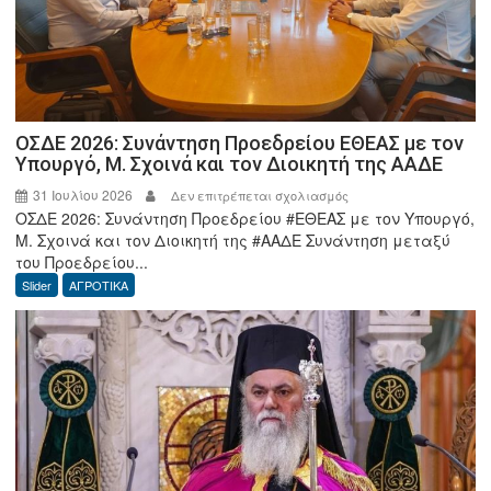
ΟΣΔΕ 2026: Συνάντηση Προεδρείου ΕΘΕΑΣ με τον
Υπουργό, Μ. Σχοινά και τον Διοικητή της ΑΑΔΕ
31 Ιουλίου 2026
στο
Δεν επιτρέπεται σχολιασμός
ΟΣΔΕ 2026: Συνάντηση Προεδρείου #ΕΘΕΑΣ με τον Υπουργό,
ΟΣΔΕ
Μ. Σχοινά και τον Διοικητή της #ΑΑΔΕ Συνάντηση μεταξύ
2026:
του Προεδρείου...
Συνάντηση
Slider
ΑΓΡΟΤΙΚΑ
Προεδρείου
ΕΘΕΑΣ
με
τον
Υπουργό,
Μ.
Σχοινά
και
τον