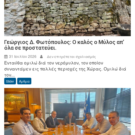
Γεώργιος Δ. Φωτόπουλος: Ο καλός ο Μύλος απ’
όλα σε προστατεύει.
31 Ιουλίου 2026
στο
Δεν επιτρέπεται σχολιασμός
Ενταύθα ομιλώ διά τον νερόμυλον, τον οποίον
Γεώργιος
συναντάμεν εις πολλές περιοχές της Χώρας. Ομιλώ διά
Δ.
τον...
Φωτόπουλος:
Slider
Άρθρα
Ο
καλός
ο
Μύλος
απ’
όλα
σε
προστατεύει.