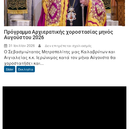
της
ΑΑΔΕ
Πρόγραμμα Αρχιερατικής χοροστασίας μηνός
Αυγούστου 2026
31 Ιουλίου 2026
στο
Δεν επιτρέπεται σχολιασμός
Ο Σεβασμιώτατος Μητροπολίτης μας Καλαβρύτων και
Πρόγραμμα
Αιγιαλείας κ.κ. Ιερώνυμος κατά τον μήνα Αύγουστο θα
Αρχιερατικής
χοροστατήσει και...
χοροστασίας
Slider
Εκκλησία
μηνός
Αυγούστου
2026
Πρόγραμμα
Αναπαραγωγής
Βίντεο