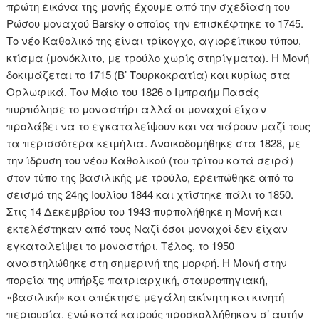
πρώτη εικόνα της μονής έχουμε από την σχεδίαση του
Ρώσου μοναχού Barsky ο οποίος την επισκέφτηκε το 1745.
Το νέο Καθολικό της είναι τρίκογχο, αγιορείτικου τύπου,
κτίσμα (μονόκλιτο, με τρούλο χωρίς στηρίγματα). Η Μονή
δοκιμάζεται το 1715 (Β’ Τουρκοκρατία) και κυρίως στα
Ορλωφικά. Τον Μάιο του 1826 ο Ιμπραήμ Πασάς
πυρπόλησε το μοναστήρι αλλά οι μοναχοί είχαν
προλάβει να το εγκαταλείψουν και να πάρουν μαζί τους
τα περισσότερα κειμήλια. Ανοικοδομήθηκε στα 1828, με
την ίδρυση του νέου Καθολικού (του τρίτου κατά σειρά)
στον τύπο της βασιλικής με τρούλο, ερειπώθηκε από το
σεισμό της 24ης Ιουλίου 1844 και χτίστηκε πάλι το 1850.
Στις 14 Δεκεμβρίου του 1943 πυρπολήθηκε η Μονή και
εκτελέστηκαν από τους Ναζί όσοι μοναχοί δεν είχαν
εγκαταλείψει το μοναστήρι. Τέλος, το 1950
αναστηλώθηκε στη σημερινή της μορφή. Η Μονή στην
πορεία της υπήρξε πατριαρχική, σταυροπηγιακή,
«βασιλική» και απέκτησε μεγάλη ακίνητη και κινητή
περιουσία, ενώ κατά καιρούς προσκολλήθηκαν σ’ αυτήν