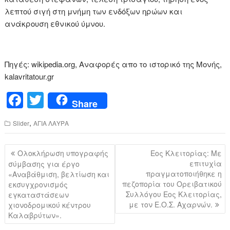
λεπτού σιγή στη μνήμη των ενδόξων ηρώων και
ανάκρουση εθνικού ύμνου.
Πηγές: wikipedia.org, Αναφορές απο το ιστορικό της Μονής,
kalavritatour.gr
F
T
Share
a
wi
,
Slider
ΑΓΙΑ ΛΑΥΡΑ
c
tt
e
er
Πλοήγηση
Ολοκλήρωση υπογραφής
Εος Κλειτορίας: Με
b
άρθρων
επιτυχία
σύμβασης για έργο
πραγματοποιήθηκε η
«Αναβάθμιση, βελτίωση και
o
πεζοπορία του Ορειβατικού
εκσυγχρονισμός
o
Συλλόγου Εος Κλειτορίας,
εγκαταστάσεων
με τον Ε.Ο.Σ. Αχαρνών.
χιονοδρομικού κέντρου
k
Καλαβρύτων».