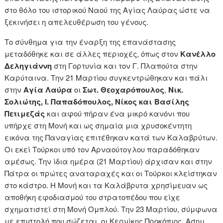
στο θόλο του ιστορικού Ναού της Αγίας Λαύρας ώστε να
ξεκινήσει η απελευθέρωση του γένους.
Το σύνθημα για την έναρξη της επανάστασης
μεταδόθηκε και σε άλλες περιοχές, όπως στον
Κανέλλο
Δεληγιάννη
στη Γορτυνία και τον Γ. Πλαπούτα στην
Καρύταινα. Την 21 Μαρτίου συγκεντρώθηκαν και πάλι
στην
Αγία Λαύρα
οι
Σωτ. Θεοχαρόπουλος
,
Νικ.
Σολιώτης, Ι. Παπαδόπουλος, Νίκος και Βασίλης
Πετιμεζάς
και αφού πήραν ένα μικρό κανόνι που
υπήρχε στη Μονή και ως σημαία μια χρυσοκέντητη
εικόνα της Παναγίας επιτέθηκαν κατά των Καλαβρύτων.
Οι εκεί Τούρκοι υπό τον Αρναούτογλου παραδόθηκαν
αμέσως. Την ίδια ημέρα (21 Μαρτίου) άρχισαν και στην
Πάτρα οι πρώτες αναταραχές και οι Τούρκοι κλείστηκαν
στο κάστρο. Η Μονή και τα Καλάβρυτα χρησίμευαν ως
αποθήκη εφοδιασμού του στρατοπέδου που είχε
σχηματιστεί στη Μονή Ομπλού. Την 23 Μαρτίου, σύμφωνα
με επιστολή που σώζεται, οι Κερνίκης Προκόπιος, Ασημ.