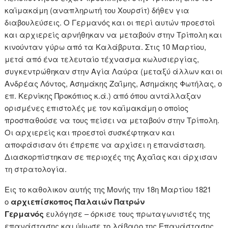
καϊμακάμη (αναπληρωτή του Χουρσίτ) δήθεν για
διαβουλεύσεις. Ο Γερμανός και οι περί αυτών προεστοί
και αρχιερείς αρνήθηκαν να μεταβούν στην Τρίπολη και
κινούνταν γύρω από τα Καλάβρυτα. Στις 10 Μαρτίου,
μετά από ένα τελευταίο τέχνασμα κωλυσιεργίας,
συγκεντρώθηκαν στην Αγία Λαύρα (μεταξύ άλλων και οι
Ανδρέας Λόντος, Ασημάκης Ζαΐμης, Ασημάκης Φωτήλας, ο
επ. Κερνίκης Προκόπιος κ.ά.) από όπου αντάλλαξαν
ορισμένες επιστολές με τον καϊμακάμη ο οποίος
προσπαθούσε να τους πείσει να μεταβούν στην Τρίπολη.
Οι αρχιερείς και προεστοί συσκέφτηκαν και
αποφάσισαν ότι έπρεπε να αρχίσει η επανάσταση.
Διασκορπίστηκαν σε περιοχές της Αχαΐας και άρχισαν
τη στρατολογία.
Εις το καθολικον αυτής της Μονής την 18η Μαρτίου 1821
ο
αρχιεπίσκοπος Παλαιών Πατρών
Γερμανός
ευλόγησε – όρκισε τους πρωταγωνιστές της
επανάστασης και ύψωσε το λάβαρο της Επανάστασης