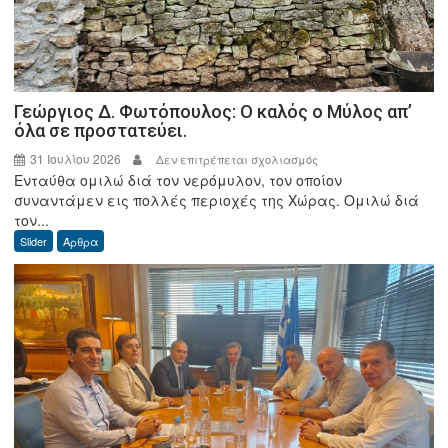
Γεώργιος Δ. Φωτόπουλος: Ο καλός ο Μύλος απ’
όλα σε προστατεύει.
31 Ιουλίου 2026
στο
Δεν επιτρέπεται σχολιασμός
Ενταύθα ομιλώ διά τον νερόμυλον, τον οποίον
Γεώργιος
συναντάμεν εις πολλές περιοχές της Χώρας. Ομιλώ διά
Δ.
τον...
Φωτόπουλος:
Slider
Άρθρα
Ο
καλός
ο
Μύλος
απ’
όλα
σε
προστατεύει.