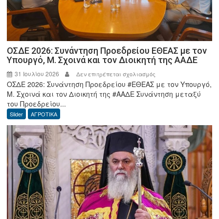
ΟΣΔΕ 2026: Συνάντηση Προεδρείου ΕΘΕΑΣ με τον
Υπουργό, Μ. Σχοινά και τον Διοικητή της ΑΑΔΕ
31 Ιουλίου 2026
στο
Δεν επιτρέπεται σχολιασμός
ΟΣΔΕ 2026: Συνάντηση Προεδρείου #ΕΘΕΑΣ με τον Υπουργό,
ΟΣΔΕ
Μ. Σχοινά και τον Διοικητή της #ΑΑΔΕ Συνάντηση μεταξύ
2026:
του Προεδρείου...
Συνάντηση
Slider
ΑΓΡΟΤΙΚΑ
Προεδρείου
ΕΘΕΑΣ
με
τον
Υπουργό,
Μ.
Σχοινά
και
τον
Διοικητή