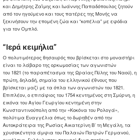
και Δημήτρης Ζαΐμης και Ιωάννης Παπαδόπουλος ζητούν
από τον ηγούμενο και τους πατέρες της Μονής να
ξεκινήσουν την επομένη ζώα και “κοπέλια” με εφόδια
για τον Ομπλό.
“Ιερά κειμήλια”
Ο πολυτιμότερος θησαυρός που βρίσκεται στο μοναστήρι
είναι το λάβαρο της ορκωμοσίας των αγωνιστών
του 1821 (το παραπέτασμα της Ωραίας Πύλης του Ναού), η
πρώτη, δηλαδή, σημαία του ελληνικού έθνους που
βρίσκεται μαζί με τα όπλα των αγωνιστών του 1821.
Επιπλέον, ο επιτάφιος του 1754 κεντημένος στη Σμύρνη, η
εικόνα του Αγίου Γεωργίου κεντημένη στην
Κωνσταντινούπολη από την «Κοκόνα του Ρολογά»,
πολύτιμα Ευαγγέλια όπως το δωρηθέν από την
Αυτοκράτειρα της Ρωσίας Αικατερίνη Β’ τη Μεγάλη, τα
χρυσοκέντητα άμφια του Παλαιών Πατρών Γερμανού,
εγκόλπια, ξυλόγλυπτοι σταυροί Άγια ποτήρια.