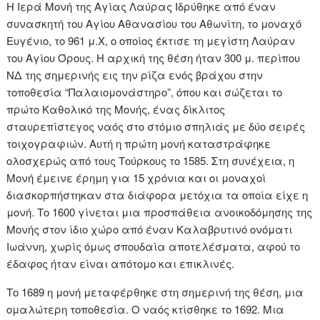
Η Ιερά Μονή της Αγίας Λαύρας Ιδρύθηκε από έναν
συνασκητή του Αγίου Αθανασίου του Αθωνίτη, το μοναχό
Ευγένιο, το 961 μ.Χ, ο οποίος έκτισε τη μεγίστη Λαύραν
του Αγίου Όρους. Η αρχική της θέση ήταν 300 μ. περίπου
ΝΔ της σημερινής εις την ρίζα ενός βράχου στην
τοποθεσία “Παλαιομονάστηρο”, όπου και σώζεται το
πρώτο Καθολικό της Μονής, ένας δίκλιτος
σταυρεπίστεγος ναός στο στόμιο σπηλιάς με δύο σειρές
τοιχογραφιών. Αυτή η πρώτη μονή καταστράφηκε
ολοσχερώς από τους Τούρκους το 1585. Στη συνέχεια, η
Μονή έμεινε έρημη για 15 χρόνια και οι μοναχοί
διασκορπήστηκαν στα διάφορα μετόχια τα οποία είχε η
μονή. Το 1600 γίνεται μια προσπάθεια ανοικοδόμησης της
Μονής στον ίδιο χώρο από έναν Καλαβρυτινό ονόματι
Ιωάννη, χωρίς όμως σπουδαία αποτελέσματα, αφού το
έδαφος ήταν είναι απότομο και επικλινές.
Το 1689 η μονή μεταφέρθηκε στη σημερινή της θέση, μια
ομαλώτερη τοποθεσία. Ο ναός κτίσθηκε το 1692. Μια