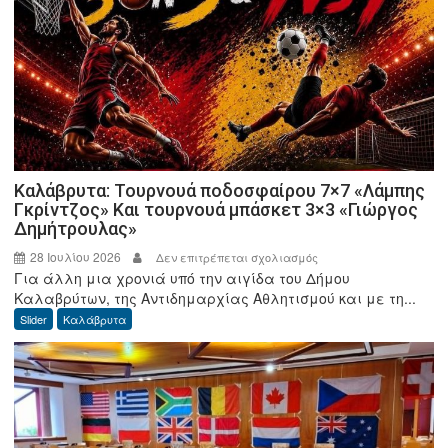
Καλάβρυτα: Τουρνουά ποδοσφαίρου 7×7 «Λάμπης
Γκρίντζος» Και τουρνουά μπάσκετ 3×3 «Γιώργος
Δημήτρουλας»
28 Ιουλίου 2026
στο
Δεν επιτρέπεται σχολιασμός
Για άλλη μια χρονιά υπό την αιγίδα του Δήμου
Καλάβρυτα:
Καλαβρύτων, της Αντιδημαρχίας Αθλητισμού και με τη...
Τουρνουά
Slider
Καλάβρυτα
ποδοσφαίρου
7×7
«Λάμπης
Γκρίντζος»
Και
τουρνουά