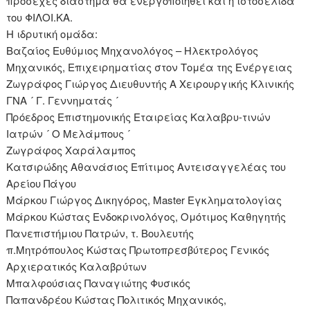
προσεχές διάστημα θα ενεργοποιηθεί και η ιστοσελίδα
του ΦΙΛΟΙ.ΚΑ.
Η ιδρυτική ομάδα:
Βαζαίος Ευθύμιος Μηχανολόγος – Ηλεκτρολόγος
Μηχανικός, Επιχειρηματίας στον Τομέα της Ενέργειας
Ζωγράφος Γιώργος Διευθυντής Α Χειρουργικής Κλινικής
ΓΝΑ ´ Γ. Γεννηματάς ´
Πρόεδρος Επιστημονικής Εταιρείας Καλαβρυ-τινών
Ιατρών ´ Ο Μελάμπους ´
Ζωγράφος Χαράλαμπος
Κατσιρώδης Αθανάσιος Επίτιμος Αντεισαγγελέας του
Αρείου Πάγου
Μάρκου Γιώργος Δικηγόρος, Master Εγκληματολογίας
Μάρκου Κώστας Ενδοκρινολόγος, Ομότιμος Καθηγητής
Πανεπιστήμιου Πατρών, τ. Βουλευτής
π.Μητρόπουλος Κώστας Πρωτοπρεσβύτερος Γενικός
Αρχιερατικός Καλαβρύτων
Μπαλφούσιας Παναγιώτης Φυσικός
Παπανδρέου Κώστας Πολιτικός Μηχανικός,