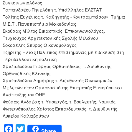
Συγκοινωνιολόγος
Παπανδρέου Πηνελόπη τ. Υπάλληλος ΕΛΣΤΑΤ
Πολίτης Ευγένιος τ. Καθηγητής «Κοντραμπάσου», Τμήμα
Μ.Ε.Τ., Πανεπιστήμιο Μακεδονίας
Σκούρας Μίλτος Εικαστικός, Επικοινωνιολόγος,
Πτυχιούχος Αρχιτεκτονικής Σχολής Μιλάνου
Σοκορέλης Σπύρος Οικονομολόγος
Τζηρίτης Ηλίας Πολιτικός επιστήμονας με ειδίκευση στη
Περιβαλλοντική πολιτική
Χριστοδούλου Γιώργος Ορθοπεδικός, τ. Διευθυντής
Ορθοπεδικής Κλινικής
Χριστοδούλου Δημήτρης τ. Διευθυντής Οικονομικών
Μελετών στον Οργανισμό της Επιτροπής Εμπορίου και
Ανάπτυξης του ΟΗΕ
Φούρας Ανδρέας τ. Υπουργός, τ. Βουλευτής, Νομικός
Φωτεινόπουλος Χρίστος Εκπαιδευτικός, τ. Διευθυντής
Λυκείου Καλαβρύτων
F
T
Share