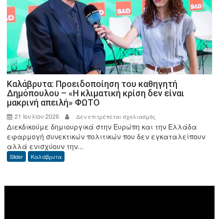
διεξαχθεί
στο
Leiden
της
Ολλανδίας
Καλάβρυτα: Προειδοποίηση του καθηγητή
Δημόπουλου – «Η κλιματική κρίση δεν είναι
μακρινή απειλή» ΦΩΤΟ
21 Ιουλίου 2026
στο
Δεν επιτρέπεται σχολιασμός
Διεκδικούμε δημιουργικά στην Ευρώπη και την Ελλάδα
Καλάβρυτα:
εφαρμογή συνεκτικών πολιτικών που δεν εγκαταλείπουν
Προειδοποίηση
αλλά ενισχύουν την...
του
Slider
Καλάβρυτα
καθηγητή
Δημόπουλου
–
Πρόγραμμα
«Η
Αναπαραγωγής
κλιματική
Βίντεο
κρίση