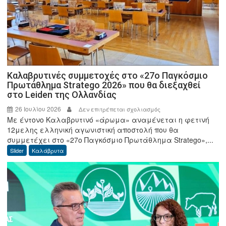
μπάσκετ
3×3
«Γιώργος
Δημήτρουλας»
Καλαβρυτινές συμμετοχές στο «27ο Παγκόσμιο
Πρωτάθλημα Stratego 2026» που θα διεξαχθεί
στο Leiden της Ολλανδίας
26 Ιουλίου 2026
στο
Δεν επιτρέπεται σχολιασμός
Με έντονο Καλαβρυτινό «άρωμα» αναμένεται η φετινή
Καλαβρυτινές
12μελης ελληνική αγωνιστική αποστολή που θα
συμμετοχές
συμμετέχει στο «27ο Παγκόσμιο Πρωτάθλημα Stratego»,...
στο
Slider
Καλάβρυτα
«27ο
Παγκόσμιο
Πρωτάθλημα
Stratego
2026»
που
θα