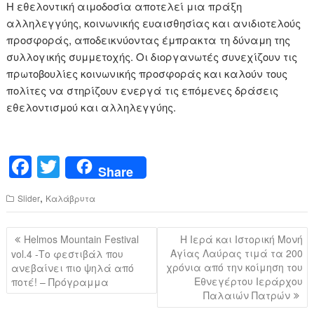
Η εθελοντική αιμοδοσία αποτελεί μια πράξη
αλληλεγγύης, κοινωνικής ευαισθησίας και ανιδιοτελούς
προσφοράς, αποδεικνύοντας έμπρακτα τη δύναμη της
συλλογικής συμμετοχής. Οι διοργανωτές συνεχίζουν τις
πρωτοβουλίες κοινωνικής προσφοράς και καλούν τους
πολίτες να στηρίζουν ενεργά τις επόμενες δράσεις
εθελοντισμού και αλληλεγγύης.
F
T
Share
a
wi
,
Slider
Καλάβρυτα
c
tt
e
er
Πλοήγηση
Helmos Mountain Festival
Η Ιερά και Ιστορική Μονή
b
άρθρων
Αγίας Λαύρας τιμά τα 200
vol.4 -Το φεστιβάλ που
χρόνια από την κοίμηση του
ανεβαίνει πιο ψηλά από
o
Εθνεγέρτου Ιεράρχου
ποτέ! – Πρόγραμμα
o
Παλαιών Πατρών