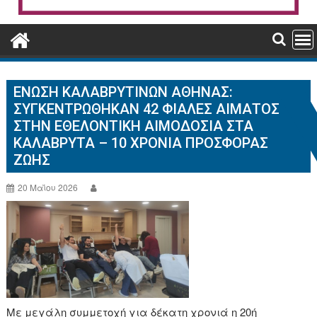
ΈΝΩΣΗ ΚΑΛΑΒΡΥΤΙΝΏΝ ΑΘΉΝΑΣ:
ΣΥΓΚΕΝΤΡΏΘΗΚΑΝ 42 ΦΙΆΛΕΣ ΑΊΜΑΤΟΣ
ΣΤΗΝ ΕΘΕΛΟΝΤΙΚΉ ΑΙΜΟΔΟΣΊΑ ΣΤΑ
ΚΑΛΆΒΡΥΤΑ – 10 ΧΡΌΝΙΑ ΠΡΟΣΦΟΡΆΣ
ΖΩΉΣ
20 Μαΐου 2026
Με μεγάλη συμμετοχή για δέκατη χρονιά η 20ή