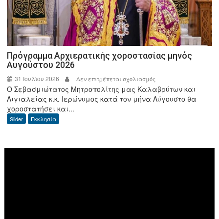
της
ΑΑΔΕ
Πρόγραμμα Αρχιερατικής χοροστασίας μηνός
Αυγούστου 2026
31 Ιουλίου 2026
στο
Δεν επιτρέπεται σχολιασμός
Ο Σεβασμιώτατος Μητροπολίτης μας Καλαβρύτων και
Πρόγραμμα
Αιγιαλείας κ.κ. Ιερώνυμος κατά τον μήνα Αύγουστο θα
Αρχιερατικής
χοροστατήσει και...
χοροστασίας
Slider
Εκκλησία
μηνός
Αυγούστου
2026
Πρόγραμμα
Αναπαραγωγής
Βίντεο