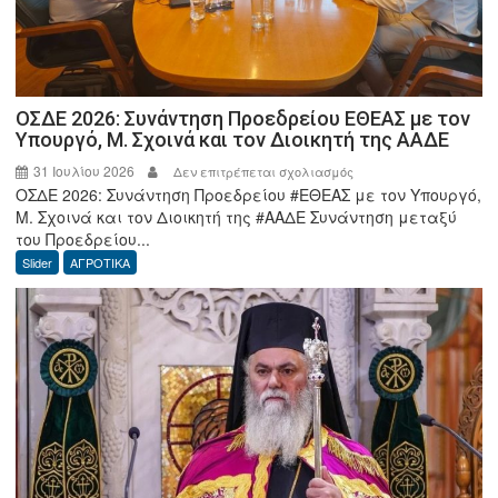
ΟΣΔΕ 2026: Συνάντηση Προεδρείου ΕΘΕΑΣ με τον
Υπουργό, Μ. Σχοινά και τον Διοικητή της ΑΑΔΕ
31 Ιουλίου 2026
στο
Δεν επιτρέπεται σχολιασμός
ΟΣΔΕ 2026: Συνάντηση Προεδρείου #ΕΘΕΑΣ με τον Υπουργό,
ΟΣΔΕ
Μ. Σχοινά και τον Διοικητή της #ΑΑΔΕ Συνάντηση μεταξύ
2026:
του Προεδρείου...
Συνάντηση
Slider
ΑΓΡΟΤΙΚΑ
Προεδρείου
ΕΘΕΑΣ
με
τον
Υπουργό,
Μ.
Σχοινά
και
τον
Διοικητή