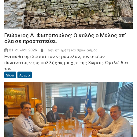
Γεώργιος Δ. Φωτόπουλος: Ο καλός ο Μύλος απ’
όλα σε προστατεύει.
31 Ιουλίου 2026
στο
Δεν επιτρέπεται σχολιασμός
Ενταύθα ομιλώ διά τον νερόμυλον, τον οποίον
Γεώργιος
συναντάμεν εις πολλές περιοχές της Χώρας. Ομιλώ διά
Δ.
τον...
Φωτόπουλος:
Slider
Άρθρα
Ο
καλός
ο
Μύλος
απ’
όλα
σε
προστατεύει.