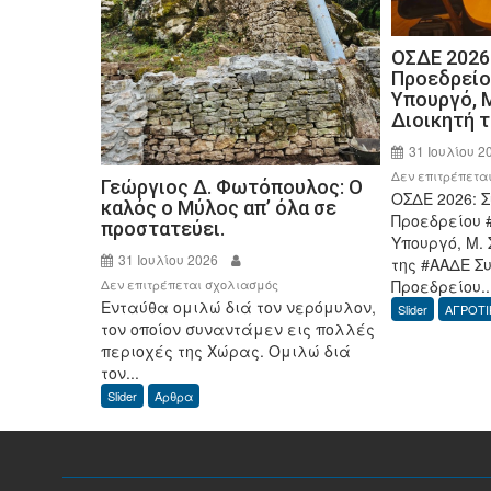
ΟΣΔΕ 2026
Προεδρείο
Υπουργό, Μ
Διοικητή 
31 Ιουλίου 2
Δεν επιτρέπετα
Γεώργιος Δ. Φωτόπουλος: Ο
ΟΣΔΕ 2026: 
καλός ο Μύλος απ’ όλα σε
Προεδρείου 
προστατεύει.
Υπουργό, Μ. 
31 Ιουλίου 2026
της #ΑΑΔΕ Σ
στο
Προεδρείου..
Δεν επιτρέπεται σχολιασμός
Ενταύθα ομιλώ διά τον νερόμυλον,
Γεώργιος
Slider
ΑΓΡΟΤΙ
τον οποίον συναντάμεν εις πολλές
Δ.
περιοχές της Χώρας. Ομιλώ διά
Φωτόπουλος:
τον...
Ο
Slider
Άρθρα
καλός
ο
Μύλος
απ’