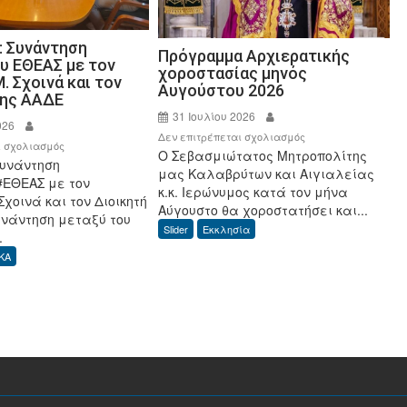
: Συνάντηση
Πρόγραμμα Αρχιερατικής
υ ΕΘΕΑΣ με τον
χοροστασίας μηνός
. Σχοινά και τον
Αυγούστου 2026
της ΑΑΔΕ
31 Ιουλίου 2026
026
στο
Δεν επιτρέπεται σχολιασμός
στο
ι σχολιασμός
Ο Σεβασμιώτατος Μητροπολίτης
Πρόγραμμα
Συνάντηση
ΟΣΔΕ
μας Καλαβρύτων και Αιγιαλείας
Αρχιερατικής
#ΕΘΕΑΣ με τον
2026:
κ.κ. Ιερώνυμος κατά τον μήνα
χοροστασίας
Σχοινά και τον Διοικητή
Συνάντηση
Αύγουστο θα χοροστατήσει και...
μηνός
υνάντηση μεταξύ του
Προεδρείου
Slider
Εκκλησία
.
Αυγούστου
ΕΘΕΑΣ
2026
ΚΑ
με
τον
Υπουργό,
Μ.
Σχοινά
και
τον
Διοικητή