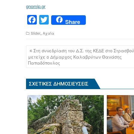
gnomip.gr
F
T
Share
a
wi
,
Slider
Αχαΐα
c
tt
e
er
Πλοήγηση
Στη συνεδρίαση του Δ.Σ. της ΚΕΔΕ στο Στρασβο
b
άρθρων
μετείχε ο Δήμαρχος Καλαβρύτων Θανάσης
Παπαδόπουλος
o
o
k
ΣΧΕΤΙΚΈΣ ΔΗΜΟΣΙΕΎΣΕΙΣ