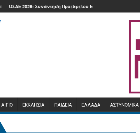
στου 2026 στην πλατεία της Κλειτορίας
προστατεύει.
2026: Συνάντηση Προεδρείου ΕΘΕΑΣ με τον Υπουργό, Μ. Σχοι
Πρόγραμμα Αρχ
ΑΊΓΙΟ
ΕΚΚΛΗΣΊΑ
ΠΑΙΔΕΊΑ
ΕΛΛΆΔΑ
ΑΣΤΥΝΟΜΙΚΆ